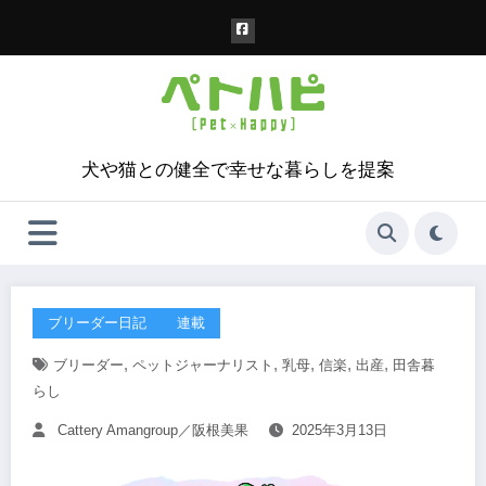
コ
ン
テ
ン
ツ
へ
ス
犬や猫との健全で幸せな暮らしを提案
キ
ッ
プ
ブリーダー日記
連載
,
,
,
,
,
ブリーダー
ペットジャーナリスト
乳母
信楽
出産
田舎暮
らし
Cattery Amangroup／阪根美果
2025年3月13日