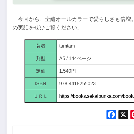
今回から、全編オールカラーで愛らしさも倍増
の実話をぜひご覧ください。
著者
tamtam
判型
A5 / 144ページ
定価
1,540円
ISBN
978-4418255023
ＵＲＬ
https://books.sekaibunka.com/boo
Fac