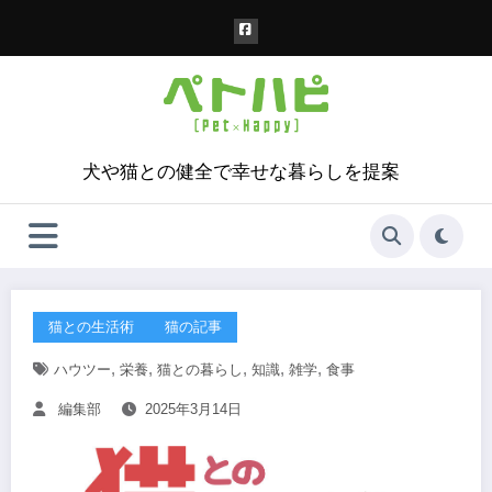
コ
ン
テ
ン
ツ
へ
ス
犬や猫との健全で幸せな暮らしを提案
キ
ッ
プ
猫との生活術
猫の記事
,
,
,
,
,
ハウツー
栄養
猫との暮らし
知識
雑学
食事
編集部
2025年3月14日