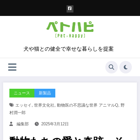
コ
ン
テ
ン
ツ
へ
ス
犬や猫との健全で幸せな暮らしを提案
キ
ッ
プ
ニュース
新製品
,
,
,
エッセイ
世界文化社
動物医の不思議な世界 アニマルQ
野
村潤一郎
編集部
2025年3月12日