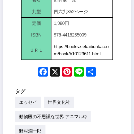
判型
四六判352ページ
定価
1,980円
ISBN
978-4418255009
https://books.sekaibunka.co
ＵＲＬ
m/book/b10123611.html
Facebook
X
Pinterest
Line
Share
タグ
エッセイ
世界文化社
動物医の不思議な世界 アニマルQ
野村潤一郎