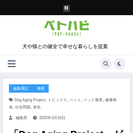
コ
ン
テ
ン
ツ
へ
ス
犬や猫との健全で幸せな暮らしを提案
キ
ッ
プ
編集興記
連載
,
,
,
,
Dog Aging Project
トピックス
ペット
ペット業界
健康寿
,
,
命
社会問題
老化
編集部
2025年3月10日