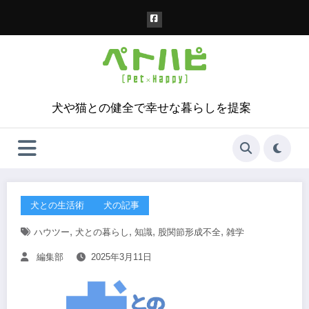
コ
ン
テ
ン
ツ
へ
ス
犬や猫との健全で幸せな暮らしを提案
キ
ッ
プ
犬との生活術
犬の記事
,
,
,
,
ハウツー
犬との暮らし
知識
股関節形成不全
雑学
編集部
2025年3月11日