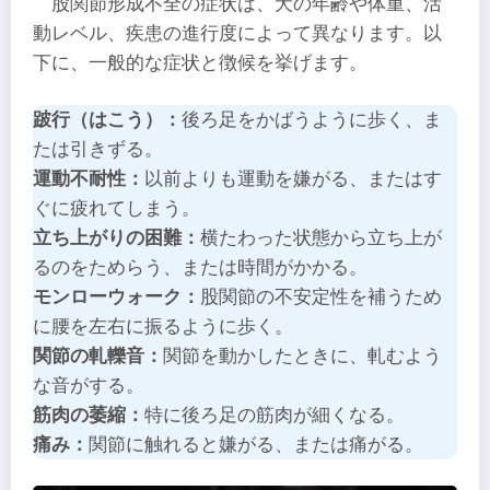
股関節形成不全の症状は、犬の年齢や体重、活
動レベル、疾患の進行度によって異なります。以
下に、一般的な症状と徴候を挙げます。
跛行（はこう）：
後ろ足をかばうように歩く、ま
たは引きずる。
運動不耐性：
以前よりも運動を嫌がる、またはす
ぐに疲れてしまう。
立ち上がりの困難：
横たわった状態から立ち上が
るのをためらう、または時間がかかる。
モンローウォーク：
股関節の不安定性を補うため
に腰を左右に振るように歩く。
関節の軋轢音：
関節を動かしたときに、軋むよう
な音がする。
筋肉の萎縮：
特に後ろ足の筋肉が細くなる。
痛み：
関節に触れると嫌がる、または痛がる。