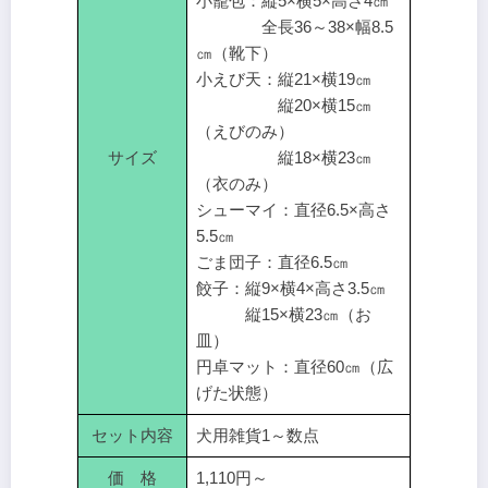
小籠包：縦5×横5×高さ4㎝
全長36～38×幅8.5
㎝（靴下）
小えび天：縦21×横19㎝
縦20×横15㎝
（えびのみ）
サイズ
縦18×横23㎝
（衣のみ）
シューマイ：直径6.5×高さ
5.5㎝
ごま団子：直径6.5㎝
餃子：縦9×横4×高さ3.5㎝
縦15×横23㎝（お
皿）
円卓マット：直径60㎝（広
げた状態）
セット内容
犬用雑貨1～数点
価 格
1,110円～