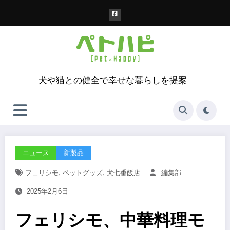
コ
ン
テ
ン
ツ
へ
ス
犬や猫との健全で幸せな暮らしを提案
キ
ッ
プ
ニュース
新製品
,
,
フェリシモ
ペットグッズ
犬七番飯店
編集部
2025年2月6日
フェリシモ、中華料理モ