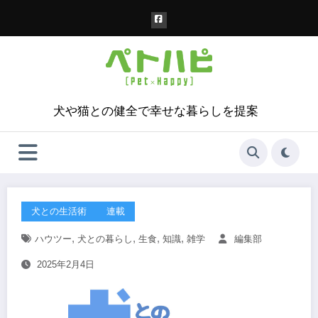
コ
ン
テ
ン
ツ
へ
ス
犬や猫との健全で幸せな暮らしを提案
キ
ッ
プ
犬との生活術
連載
,
,
,
,
ハウツー
犬との暮らし
生食
知識
雑学
編集部
2025年2月4日