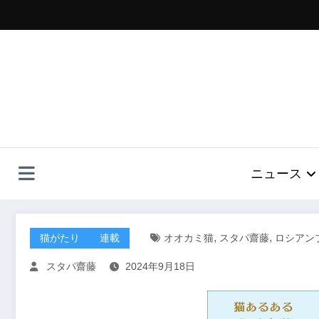
コ
ン
テ
ン
ツ
へ
ス
キ
ッ
プ
ニュース
,
,
猫がたり
連載
オオカミ猫
スタパ齋藤
ロシアン
スタパ齋藤
2024年9月18日