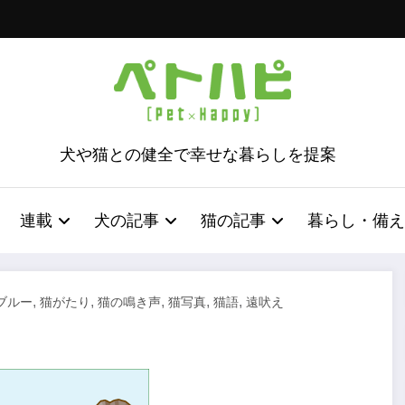
犬や猫との健全で幸せな暮らしを提案
連載
犬の記事
猫の記事
暮らし・備え
,
,
,
,
,
ブルー
猫がたり
猫の鳴き声
猫写真
猫語
遠吠え