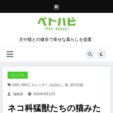
コ
ン
テ
ン
ツ
へ
ス
犬や猫との健全で幸せな暮らしを提案
キ
ッ
プ
ニュース
,
,
,
,
,
2025
RIKU
カレンダー
ほぼねこ
猫
辰巳出版
編集部
2024年9月12日
ネコ科猛獣たちの猫みた