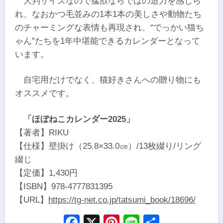
大判サイズなので猛獣ならではの迫力を感じら
れ、なおかつ毛並みの1本1本の美しさや動物たち
のチャーミングな表情も再現され、“でっかい猫ち
ゃん”たちを1年中堪能できるカレンダーとなって
います。
自宅用だけでなく、猫好きさんへの贈り物にも
オススメです。
「ほぼねこカレンダー2025」
【著者】RIKU
【仕様】壁掛け（25.8×33.0㎝）/13枚綴り/リング
綴じ
【定価】1,430円
【ISBN】978-4777831395
【URL】
https://tg-net.co.jp/tatsumi_book/18696/
Facebook
X
Pinterest
Line
Share