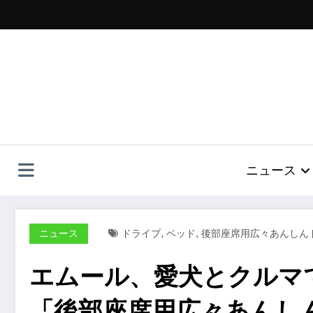
コ
ン
テ
ン
ツ
へ
ス
キ
ッ
プ
ニュース
,
,
ニュース
ドライブ
ベッド
後部座席用広々あんしん
エムール、愛犬とクルマ
「後部座席用広々あんし