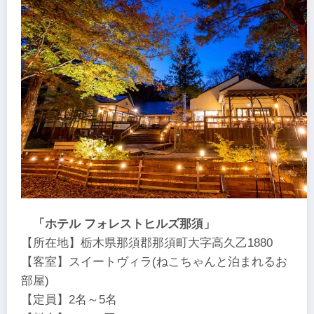
「ホテル フォレストヒルズ那須」
【所在地】栃木県那須郡那須町大字高久乙1880
【客室】スイートヴィラ(ねこちゃんと泊まれるお
部屋)
【定員】2名～5名