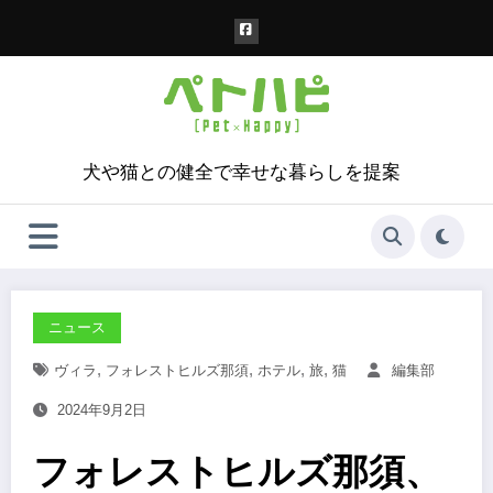
コ
ン
テ
ン
ツ
へ
ス
犬や猫との健全で幸せな暮らしを提案
キ
ッ
プ
ニュース
,
,
,
,
ヴィラ
フォレストヒルズ那須
ホテル
旅
猫
編集部
2024年9月2日
フォレストヒルズ那須、