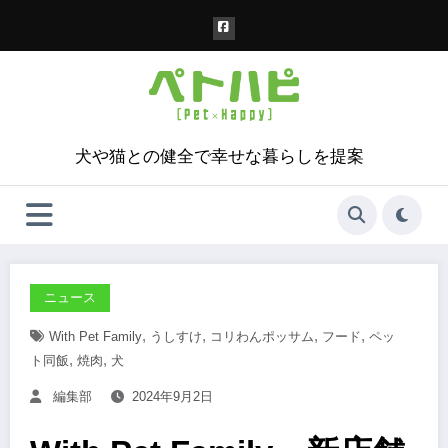
コ
ン
テ
ン
ツ
へ
ス
犬や猫との健全で幸せな暮らしを提案
キ
ッ
プ
ニュース
,
,
,
,
With Pet Family
うしすけ
コリわんポッサム
フード
ペッ
,
,
ト同飯
焼肉
犬
編集部
2024年9月2日