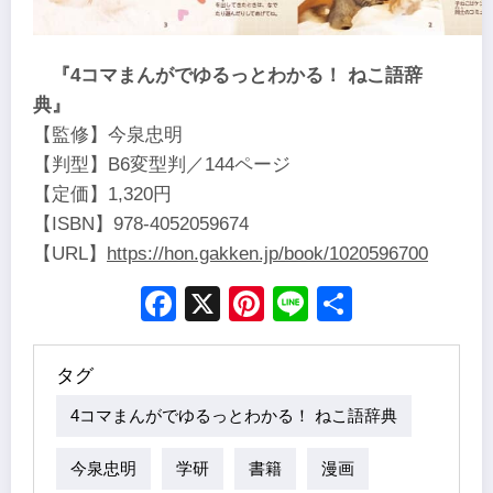
『4コマまんがでゆるっとわかる！ ねこ語辞
典』
【監修】今泉忠明
【判型】B6変型判／144ページ
【定価】1,320円
【ISBN】978-4052059674
【URL】
https://hon.gakken.jp/book/1020596700
Facebook
X
Pinterest
Line
Share
タグ
4コマまんがでゆるっとわかる！ ねこ語辞典
今泉忠明
学研
書籍
漫画