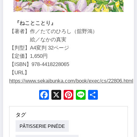
『ねことことり』
【著者】作／たてのひろし（舘野鴻）
絵／なかの真実
【判型】A4変判 32ページ
【定価】1,650円
【ISBN】978-4418228065
【URL】
https://www.sekaibunka.com/book/exec/cs/22806.html
Facebook
X
Pinterest
Line
Share
タグ
PÂTISSERIE PINÉDE