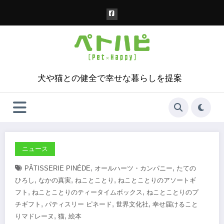
コ
ン
テ
ン
ツ
へ
ス
犬や猫との健全で幸せな暮らしを提案
キ
ッ
プ
ニュース
,
,
PÂTISSERIE PINÉDE
オールハーツ・カンパニー
たての
,
,
,
ひろし
なかの真実
ねことことり
ねことことりのアソートギ
,
,
フト
ねことことりのティータイムボックス
ねことことりのプ
,
,
,
チギフト
パティスリー ピネード
世界文化社
幸せ届けること
,
,
りマドレーヌ
猫
絵本