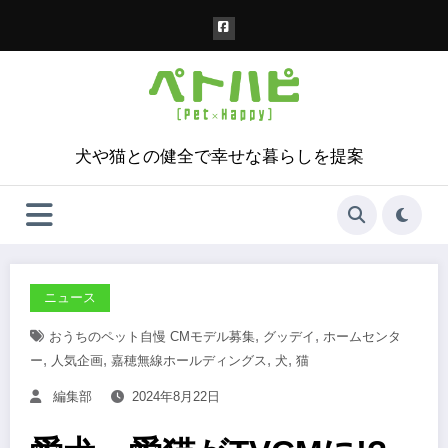
コ
ン
テ
ン
ツ
へ
ス
犬や猫との健全で幸せな暮らしを提案
キ
ッ
プ
ニュース
,
,
おうちのペット自慢 CMモデル募集
グッデイ
ホームセンタ
,
,
,
,
ー
人気企画
嘉穂無線ホールディングス
犬
猫
編集部
2024年8月22日