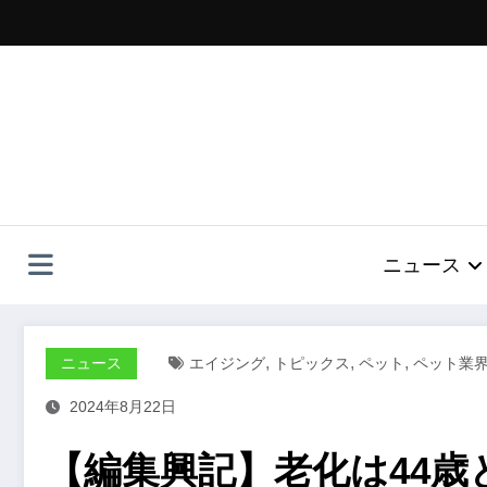
コ
ン
テ
ン
ツ
へ
ス
キ
ッ
プ
ニュース
,
,
,
ニュース
エイジング
トピックス
ペット
ペット業
2024年8月22日
【編集興記】老化は44歳と