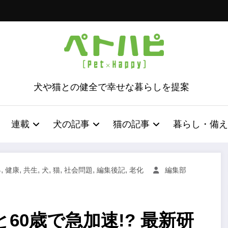
犬や猫との健全で幸せな暮らしを提案
連載
犬の記事
猫の記事
暮らし・備え
,
,
,
,
,
,
,
界
健康
共生
犬
猫
社会問題
編集後記
老化
編集部
60歳で急加速!? 最新研