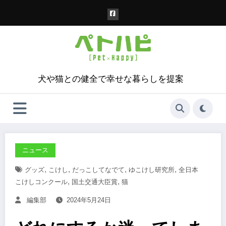
コ
ン
テ
ン
ツ
へ
ス
犬や猫との健全で幸せな暮らしを提案
キ
ッ
プ
ニュース
,
,
,
,
グッズ
こけし
だっこしてなでて
ゆこけし研究所
全日本
,
,
こけしコンクール
国土交通大臣賞
猫
編集部
2024年5月24日