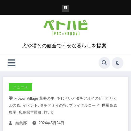
コ
ン
テ
ン
ツ
へ
ス
犬や猫との健全で幸せな暮らしを提案
キ
ッ
プ
ニュース
,
,
Flower Village 花夢の里
あじさいとタチアオイの丘
アナベ
,
,
,
,
ルの森
イベント
タチアオイの谷
ブライダルロード
世羅高原
,
,
,
農場
広島県世羅町
旅
犬
編集部
2024年5月24日