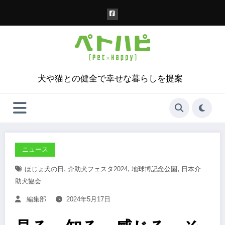
コ
ン
テ
ン
ツ
へ
ス
犬や猫との健全で幸せな暮らしを提案
キ
ッ
プ
ニュース
,
,
,
ほじょ犬の日
介助犬フェスタ2024
地球博記念公園
日本介
助犬協会
編集部
2024年5月17日