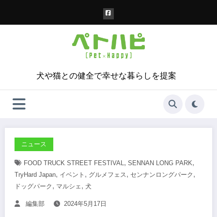
コ
ン
テ
ン
ツ
へ
ス
犬や猫との健全で幸せな暮らしを提案
キ
ッ
プ
ニュース
,
,
FOOD TRUCK STREET FESTIVAL
SENNAN LONG PARK
,
,
,
,
TryHard Japan
イベント
グルメフェス
センナンロングパーク
,
,
ドッグパーク
マルシェ
犬
編集部
2024年5月17日