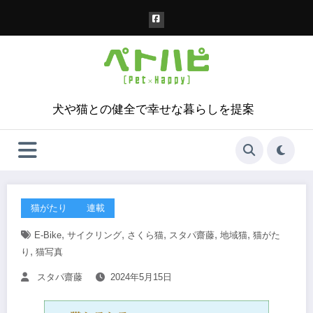
コ
ン
テ
ン
ツ
へ
ス
犬や猫との健全で幸せな暮らしを提案
キ
ッ
プ
猫がたり
連載
,
,
,
,
,
E-Bike
サイクリング
さくら猫
スタパ齋藤
地域猫
猫がた
,
り
猫写真
スタパ齋藤
2024年5月15日