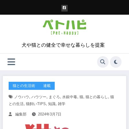
コ
ン
テ
ン
ツ
へ
ス
犬や猫との健全で幸せな暮らしを提案
キ
ッ
プ
猫との生活術
連載
,
,
,
,
,
,
ノウハウ
ハウツー
まぐろ
水銀中毒
猫
猫との暮らし
猫
,
,
,
との生活
猫飼いTIPS
知識
雑学
編集部
2024年3月7日