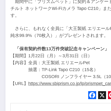
期間中に「プリズムペット」に契約＆アンケートに回
チルト ネットワークWi-Fiカメラ Tapo C210」
す。
さらに、もれなく全員に「大王製紙 エリエールP
純水99.9%（70枚入）」がプレゼントされます。
「保有契約件数13万件突破記念キャンペーン」
【期間】1月22日（月）～3月31日（日）
【内容】全員：大王製紙 エリエールPet
抽選：TP-Link Tapo C210（15名）
COSORI ノンフライヤー 3.5L（10
【URL】
https://www.sbiprism.co.jp/lp/prismpet_
Face
X