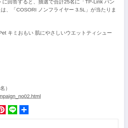
答すると、抽選で合計25名に「TP-Link パン
または、「COSORI ノンフライヤー 3.5L」が当たりま
et キミおもい 肌にやさしいウエットティシュー
名）
campaign_no02.html
book
Pinterest
Line
Share