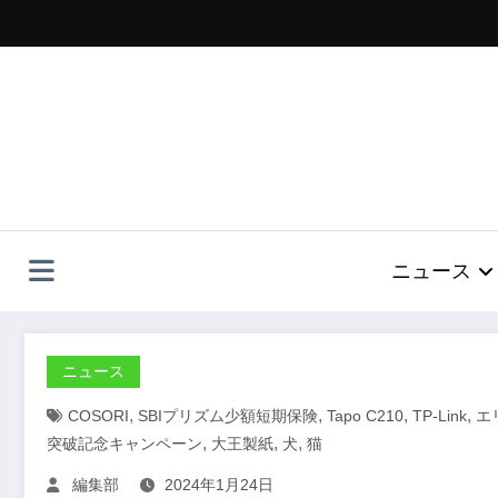
コ
ン
テ
ン
ツ
へ
ス
キ
ッ
プ
ニュース
ニュース
,
,
,
,
COSORI
SBIプリズム少額短期保険
Tapo C210
TP-Link
エ
,
,
,
突破記念キャンペーン
大王製紙
犬
猫
編集部
2024年1月24日