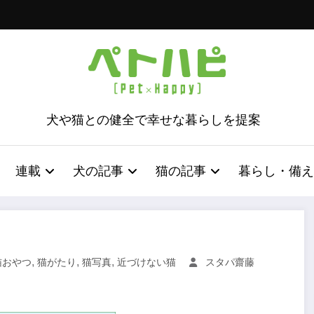
犬や猫との健全で幸せな暮らしを提案
連載
犬の記事
猫の記事
暮らし・備え
,
,
,
猫おやつ
猫がたり
猫写真
近づけない猫
スタパ齋藤