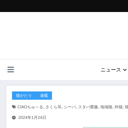
コ
ン
テ
ン
ツ
へ
ス
キ
ッ
プ
ニュース
猫がたり
連載
,
,
,
,
,
,
CIAOちゅ～る
さくら耳
シーバ
スタパ齋藤
地域猫
外猫
2024年1月24日