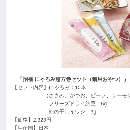
「招福 にゃろみ恵方巻セット（猫用おやつ）」
【セット内容】にゃろみ：15本
（ささみ、かつお、ビーフ、サーモン、L8
フリーズドライ納豆：5g
幻の干しイワシ：3g
【価格】2,323円
【生産国】日本