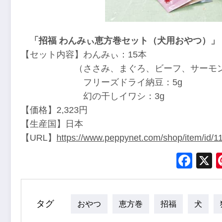
「招福 わんみぃ恵方巻セット（犬用おやつ）」
【セット内容】わんみぃ：15本
（ささみ、まぐろ、ビーフ、サーモン、L8
フリーズドライ納豆：5g
幻の干しイワシ：3g
【価格】2,323円
【生産国】日本
【URL】
https://www.peppynet.com/shop/item/id/
Fac
タグ
おやつ
恵方巻
招福
犬