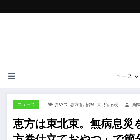
コ
ン
テ
ン
ツ
へ
ス
キ
ッ
プ
ニュース
,
,
,
,
,
ニュース
おやつ
恵方巻
招福
犬
猫
節分
編
恵方は東北東。無病息災
方巻仕立ておやつ」で節