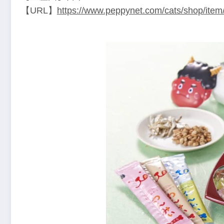
【URL】
https://www.peppynet.com/cats/shop/item