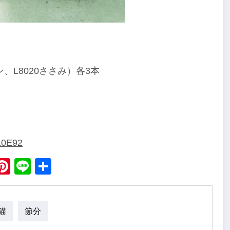
020ささみ）各3本
110E92
ebook
X
Pinterest
Line
Share
猫
節分