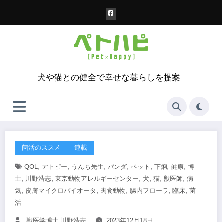
コ
ン
テ
ン
ツ
へ
ス
犬や猫との健全で幸せな暮らしを提案
キ
ッ
プ
菌活のススメ
連載
,
,
,
,
,
,
,
QOL
アトピー
うんち先生
パンダ
ペット
下痢
健康
博
,
,
,
,
,
,
士
川野浩志
東京動物アレルギーセンター
犬
猫
獣医師
病
,
,
,
,
,
気
皮膚マイクロバイオータ
肉食動物
腸内フローラ
臨床
菌
活
獣医学博士 川野浩志
2023年12月18日