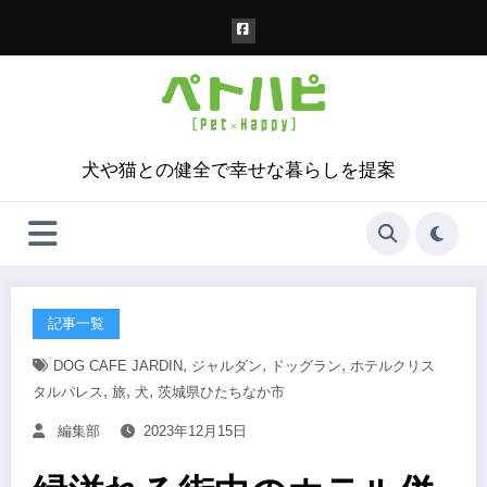
コ
ン
テ
ン
ツ
へ
ス
犬や猫との健全で幸せな暮らしを提案
キ
ッ
プ
記事一覧
,
,
,
DOG CAFE JARDIN
ジャルダン
ドッグラン
ホテルクリス
,
,
,
タルパレス
旅
犬
茨城県ひたちなか市
編集部
2023年12月15日