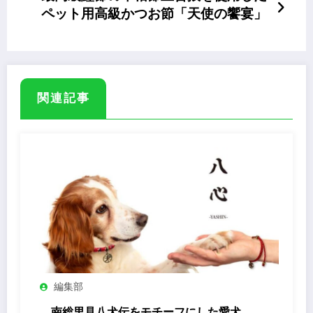
ペット用高級かつお節「天使の饗宴」
関連記事
編集部
南総里見八犬伝をモチーフにした愛犬