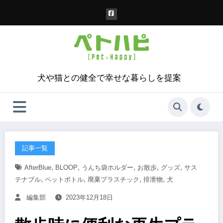
コ
ン
テ
ン
ツ
へ
ス
犬や猫との健全で幸せな暮らしを提案
キ
ッ
プ
記事一覧
,
,
,
,
,
AfterBlue
BLOOP
うんち袋ホルダー
お散歩
グッズ
サス
,
,
,
,
テナブル
ペットボトル
廃棄プラスチック
排泄物
犬
編集部
2023年12月18日