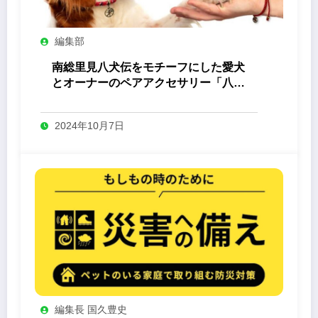
編集部
南総里見八犬伝をモチーフにした愛犬
とオーナーのペアアクセサリー「八心
-Yashin- 」
2024年10月7日
編集長 国久豊史