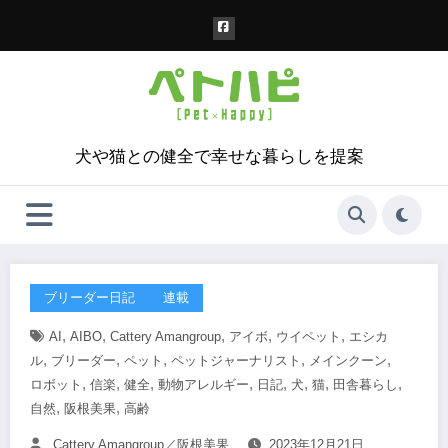
コ
ン
テ
ン
ツ
へ
ス
犬や猫との健全で幸せな暮らしを提案
キ
ッ
プ
ブリーダー日記
連載
,
,
,
,
,
AI
AIBO
Cattery Amangroup
アイボ
ウイペット
エシカ
,
,
,
,
,
ル
ブリーダー
ペット
ペットジャーナリスト
メインクーン
,
,
,
,
,
,
,
,
ロボット
信楽
健全
動物アレルギー
日記
犬
猫
田舎暮らし
,
,
自然
阪根美果
高齢
Cattery Amangroup／阪根美果
2023年12月21日