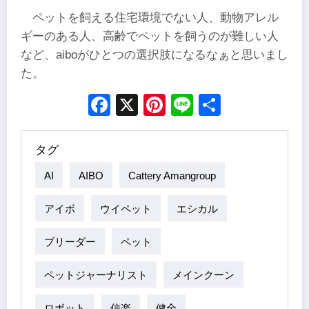
ペットを飼える住宅環境でない人、動物アレル
ギーのある人、高齢でペットを飼うのが難しい人
など、aiboがひとつの選択肢になるなぁと思いまし
た。
Facebook
X
Pinterest
Line
Share
タグ
AI
AIBO
Cattery Amangroup
アイボ
ウイペット
エシカル
ブリーダー
ペット
ペットジャーナリスト
メインクーン
ロボット
信楽
健全