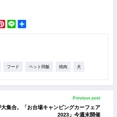
ebook
X
Pinterest
Line
Share
フード
ペット同飯
焼肉
犬
Previous post
が大集合。「お台場キャンピングカーフェア
2023」今週末開催