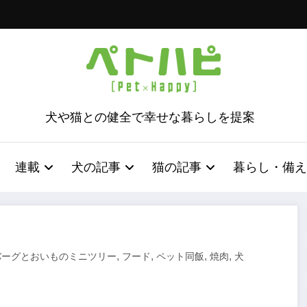
犬や猫との健全で幸せな暮らしを提案
連載
犬の記事
猫の記事
暮らし・備え
,
,
,
,
バーグとおいものミニツリー
フード
ペット同飯
焼肉
犬