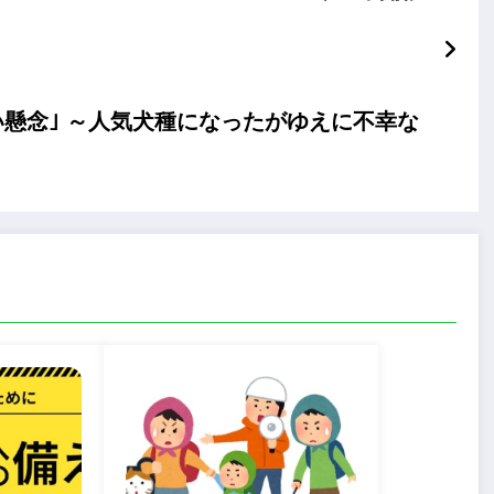
い懸念｣ ～人気犬種になったがゆえに不幸な