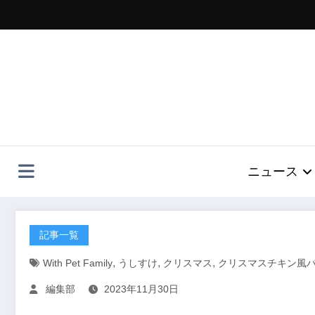
コ
ン
テ
ン
ツ
へ
ス
キ
ッ
プ
ニュース
記事一覧
,
,
,
With Pet Family
うしすけ
クリスマス
クリスマスチキン風
編集部
2023年11月30日