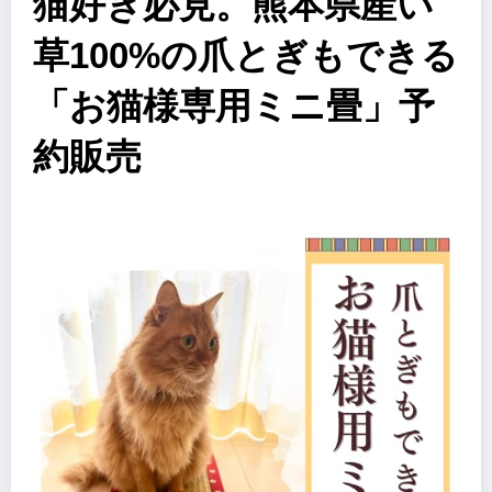
猫好き必見。熊本県産い
草100%の爪とぎもできる
「お猫様専用ミニ畳」予
約販売