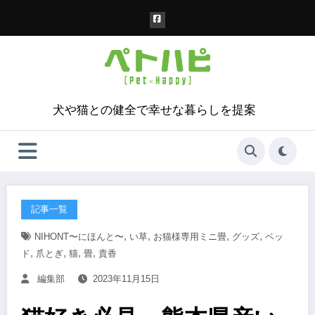
コ
ン
テ
ン
ツ
へ
ス
犬や猫との健全で幸せな暮らしを提案
キ
ッ
プ
記事一覧
,
,
,
,
NIHONT〜にほんと〜
い草
お猫様専用ミニ畳
グッズ
ベッ
,
,
,
,
ド
爪とぎ
猫
畳
貴香
編集部
2023年11月15日