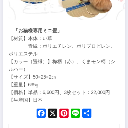
「お猫様専用ミニ畳」
【材質】本体：い草
畳縁：ポリエチレン、ポリプロピレン、
ポリエステル
【カラー（畳縁）】梅柄（赤）、くまモン柄（シ
ルバー）
【サイズ】50×25×2㎝
【重量】635g
【価格】単品：6,600円、3枚セット：22,000円
【生産国】日本
Facebook
X
Pinterest
Line
Share