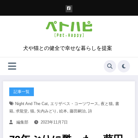
コ
ン
テ
ン
ツ
へ
ス
犬や猫との健全で幸せな暮らしを提案
キ
ッ
プ
記事一覧
,
,
,
Night And The Cat
エリザベス・コーツワース
夜と猫
書
,
,
,
,
,
,
籍
求龍堂
猫
矢内みどり
絵本
藤田嗣治
詩
編集部
2023年11月7日