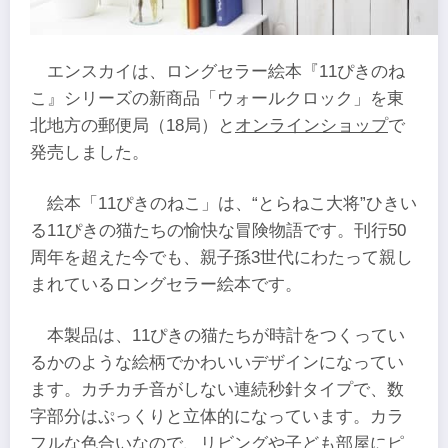
エンスカイは、ロングセラー絵本『11ぴきのね
こ』シリーズの新商品「ウォールクロック」を東
北地方の郵便局（18局）と
オンラインショップ
で
発売しました。
絵本「11ぴきのねこ」は、“とらねこ大将”ひきい
る11ぴきの猫たちの愉快な冒険物語です。刊行50
周年を超えた今でも、親子孫3世代にわたって親し
まれているロングセラー絵本です。
本製品は、11ぴきの猫たちが時計をつくってい
るかのような絵柄でかわいいデザインになってい
ます。カチカチ音がしない連続秒針タイプで、数
字部分はぷっくりと立体的になっています。カラ
フルな色合いなので、リビングや子ども部屋にピ