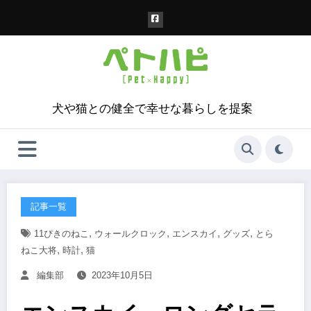
コ
ン
テ
ン
ツ
へ
ス
犬や猫との健全で幸せな暮らしを提案
キ
ッ
プ
記事一覧
,
,
,
,
11ぴきのねこ
ウォールクロック
エンスカイ
グッズ
とら
,
,
ねこ大将
時計
猫
編集部
2023年10月5日