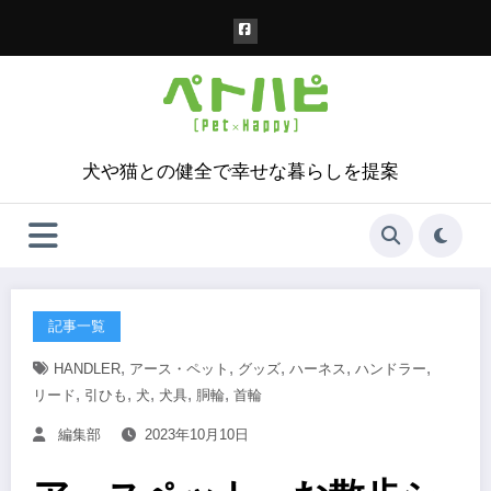
コ
ン
テ
ン
ツ
へ
ス
犬や猫との健全で幸せな暮らしを提案
キ
ッ
プ
記事一覧
,
,
,
,
,
HANDLER
アース・ペット
グッズ
ハーネス
ハンドラー
,
,
,
,
,
リード
引ひも
犬
犬具
胴輪
首輪
編集部
2023年10月10日