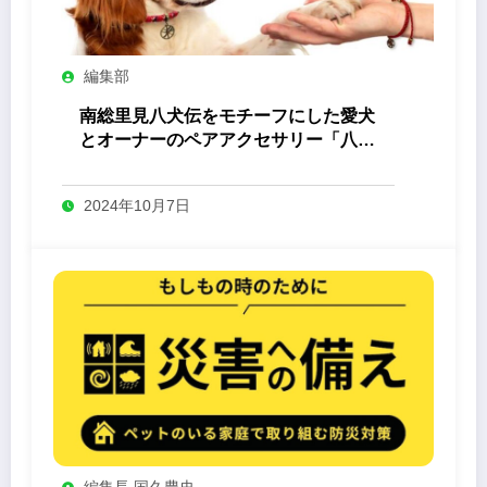
編集部
南総里見八犬伝をモチーフにした愛犬
とオーナーのペアアクセサリー「八心
-Yashin- 」
2024年10月7日
編集長 国久豊史