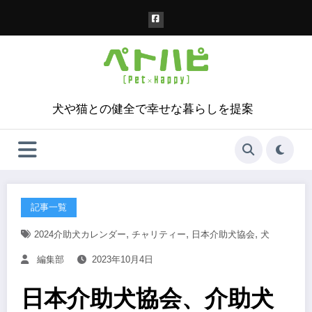
コ
ン
テ
ン
ツ
へ
ス
犬や猫との健全で幸せな暮らしを提案
キ
ッ
プ
記事一覧
,
,
,
2024介助犬カレンダー
チャリティー
日本介助犬協会
犬
編集部
2023年10月4日
日本介助犬協会、介助犬