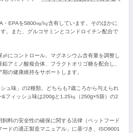
・EPAを5800㎎/㎏含有しています。そのほかに
ます。また、グルコサミンとコンドロイチン配合で
尿㏗にコントロール。マグネシウム含有量を調整し
亜鉛アミノ酸複合体、フラクトオリゴ糖を配合し、
ア期の健康維持をサポートします。
シュ味」の2種類。どちらも7歳ころから与えられ
&フィッシュ味は200gと1.25㎏（250g×5袋）の2
用飼料の安全性の確保に関する法律（ペットフード
ドの適正製造マニュアル」に基づき、ISO9001