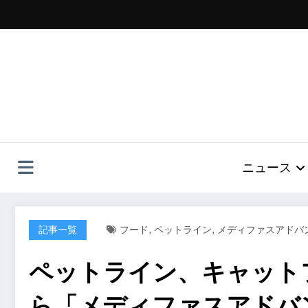
コ
ン
テ
ン
ツ
へ
ス
キ
ッ
プ
ニュース
,
,
記事一覧
フード
ペットライン
メディファスアドバ
ペットライン、キャット
ら「メディファスアドバ