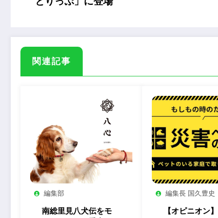
とりっぷ」に登場
関連記事
編集部
編集長 国久豊史
南総里見八犬伝をモ
【オピニオン】