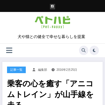
コ
ン
テ
ン
ツ
へ
ス
犬や猫との健全で幸せな暮らしを提案
キ
ッ
プ
記事一覧
編集部
2016年2月25日
乗客の心を癒す「アニコ
ムトレイン」が山手線を