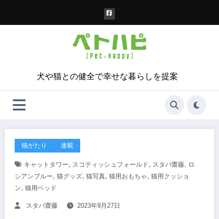
コ
ン
テ
ン
ツ
へ
ス
犬や猫との健全で幸せな暮らしを提案
キ
ッ
プ
猫がたり
連載
,
,
,
キャットタワー
スコティッシュフォールド
スタパ齋藤
ロ
,
,
,
,
シアンブルー
猫グッズ
猫写真
猫用おもちゃ
猫用クッショ
,
ン
猫用ベッド
スタパ齋藤
2023年9月27日