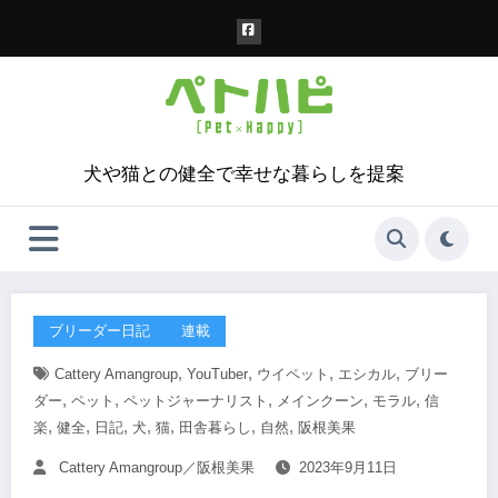
コ
ン
テ
ン
ツ
へ
ス
犬や猫との健全で幸せな暮らしを提案
キ
ッ
プ
ブリーダー日記
連載
,
,
,
,
Cattery Amangroup
YouTuber
ウイペット
エシカル
ブリー
,
,
,
,
,
ダー
ペット
ペットジャーナリスト
メインクーン
モラル
信
,
,
,
,
,
,
,
楽
健全
日記
犬
猫
田舎暮らし
自然
阪根美果
Cattery Amangroup／阪根美果
2023年9月11日