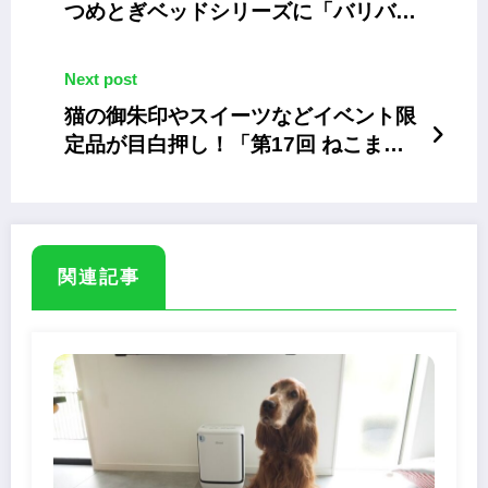
つめとぎベッドシリーズに「バリバリ
ベッドカール」
Next post
猫の御朱印やスイーツなどイベント限
定品が目白押し！「第17回 ねこまつ
り at 湯島」
関連記事