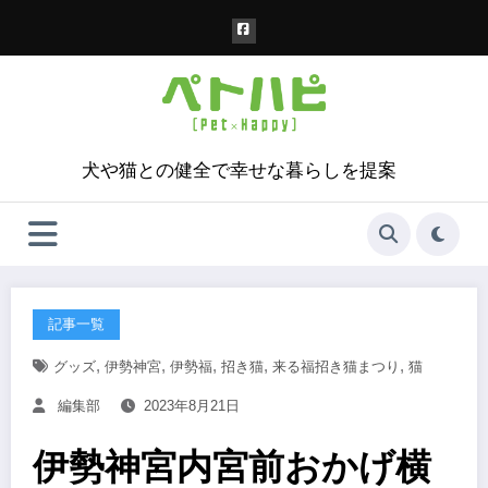
コ
ン
テ
ン
ツ
へ
ス
犬や猫との健全で幸せな暮らしを提案
キ
ッ
プ
記事一覧
,
,
,
,
,
グッズ
伊勢神宮
伊勢福
招き猫
来る福招き猫まつり
猫
編集部
2023年8月21日
伊勢神宮内宮前おかげ横