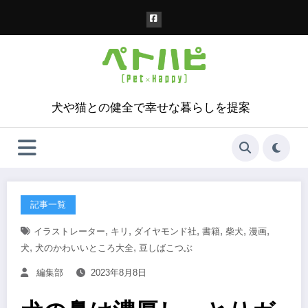
コ
ン
テ
ン
ツ
へ
ス
犬や猫との健全で幸せな暮らしを提案
キ
ッ
プ
記事一覧
,
,
,
,
,
,
イラストレーター
キリ
ダイヤモンド社
書籍
柴犬
漫画
,
,
犬
犬のかわいいところ大全
豆しばこつぶ
編集部
2023年8月8日