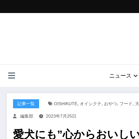
コ
ン
テ
ン
ツ
へ
ス
キ
ッ
プ
ニュース
,
,
,
,
記事一覧
OISHIKUTE
オイシクテ
おやつ
フード
編集部
2023年7月25日
愛犬にも”心からおいしい