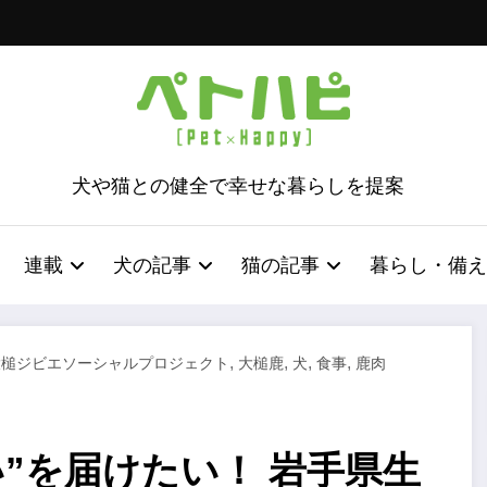
犬や猫との健全で幸せな暮らしを提案
連載
犬の記事
猫の記事
暮らし・備え
,
,
,
,
大槌ジビエソーシャルプロジェクト
大槌鹿
犬
食事
鹿肉
”を届けたい！ 岩手県生