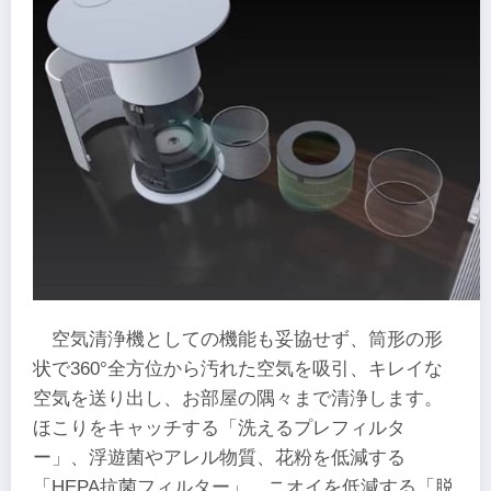
空気清浄機としての機能も妥協せず、筒形の形
状で360°全方位から汚れた空気を吸引、キレイな
空気を送り出し、お部屋の隅々まで清浄します。
ほこりをキャッチする「洗えるプレフィルタ
ー」、浮遊菌やアレル物質、花粉を低減する
「HEPA抗菌フィルター」、ニオイを低減する「脱