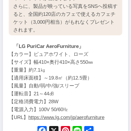
さらに、製品が映っている写真をSNSへ投稿す
ると、全国約120店のカフェで使えるカフェチ
ケット（3,000円相当）がもれなくプレゼント
されます。
「LG PuriCar AeroFurniture」
【カラー】ピュアホワイト、ローズ
【サイズ】幅410×奥行410×高さ550㎜
【重量】約7.1㎏
【適用床面積】～19.8㎡（約12.5畳）
【風量】自動/弱/中/強/スリープ
【運転音】21～44㏈
【定格消費電力】28W
【電源入力】100V 50/60㎐
【URL】
https://www.lg.com/jp/aerofurniture
Facebook
X
Pinterest
Line
Share