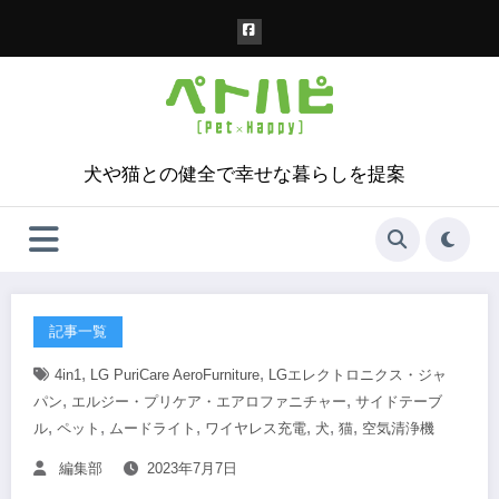
コ
ン
テ
ン
ツ
へ
ス
犬や猫との健全で幸せな暮らしを提案
キ
ッ
プ
記事一覧
,
,
4in1
LG PuriCare AeroFurniture
LGエレクトロニクス・ジャ
,
,
パン
エルジー・プリケア・エアロファニチャー
サイドテーブ
,
,
,
,
,
,
ル
ペット
ムードライト
ワイヤレス充電
犬
猫
空気清浄機
編集部
2023年7月7日