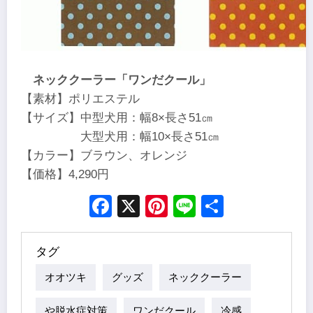
ネッククーラー「ワンだクール」
【素材】ポリエステル
【サイズ】中型犬用：幅8×長さ51㎝
大型犬用：幅10×長さ51㎝
【カラー】ブラウン、オレンジ
【価格】4,290円
Facebook
X
Pinterest
Line
Share
タグ
オオツキ
グッズ
ネッククーラー
や脱水症対策
ワンだクール
冷感