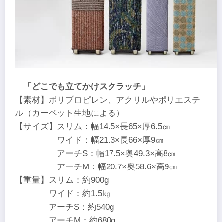
「どこでも立てかけスクラッチ」
【素材】ポリプロピレン、アクリルやポリエステ
ル（カーペット生地による）
【サイズ】スリム：幅14.5×長65×厚6.5㎝
ワイド：幅21.3×長66×厚9㎝
アーチS：幅17.5×奥49.3×高8㎝
アーチM：幅20.7×奥58.6×高9㎝
【重量】スリム：約900g
ワイド：約1.5㎏
アーチS：約540g
アーチM：約680g