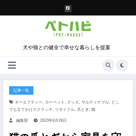
コ
ン
テ
ン
ツ
へ
ス
犬や猫との健全で幸せな暮らしを提案
キ
ッ
プ
記事一覧
,
,
,
,
オーエフティー
カーペット
グッズ
サルティナブル
どこ
,
,
,
でも立てかけスクラッチ
リサイクル
爪とぎ
猫
編集部
2023年6月26日