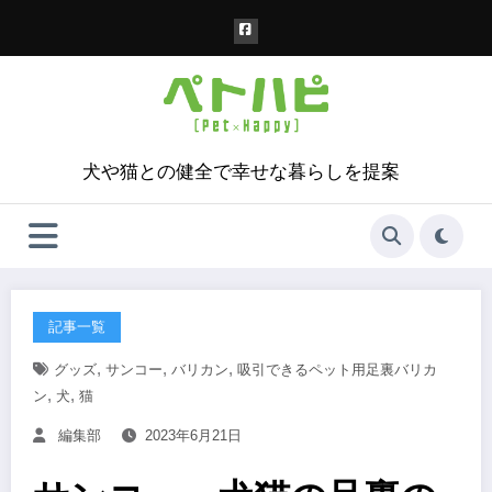
コ
ン
テ
ン
ツ
へ
ス
犬や猫との健全で幸せな暮らしを提案
キ
ッ
プ
記事一覧
,
,
,
グッズ
サンコー
バリカン
吸引できるペット用足裏バリカ
,
,
ン
犬
猫
編集部
2023年6月21日