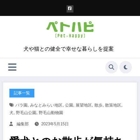
コ
ン
テ
ン
ツ
へ
ス
犬や猫との健全で幸せな暮らしを提案
キ
ッ
プ
記事一覧
,
,
,
,
,
,
バラ園
みなとみらい地区
公園
展望地区
散歩
散策地区
,
,
犬
野毛山公園
野毛山動物園
編集部
2023年5月15日