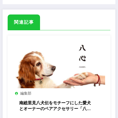
関連記事
編集部
南総里見八犬伝をモチーフにした愛犬
とオーナーのペアアクセサリー「八心
-Yashin- 」