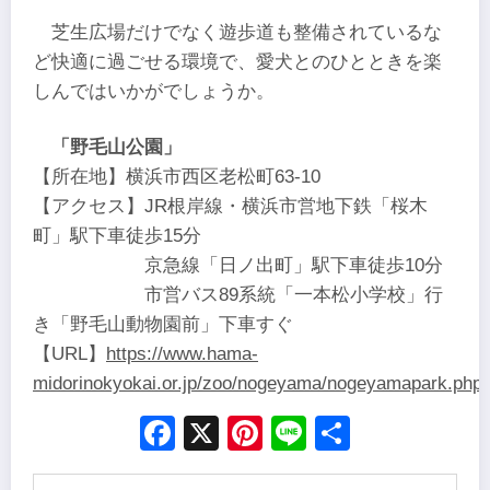
芝生広場だけでなく遊歩道も整備されているな
ど快適に過ごせる環境で、愛犬とのひとときを楽
しんではいかがでしょうか。
「野毛山公園」
【所在地】横浜市西区老松町63-10
【アクセス】JR根岸線・横浜市営地下鉄「桜木
町」駅下車徒歩15分
京急線「日ノ出町」駅下車徒歩10分
市営バス89系統「一本松小学校」行
き「野毛山動物園前」下車すぐ
【URL】
https://www.hama-
midorinokyokai.or.jp/zoo/nogeyama/nogeyamapark.php
Facebook
X
Pinterest
Line
Share