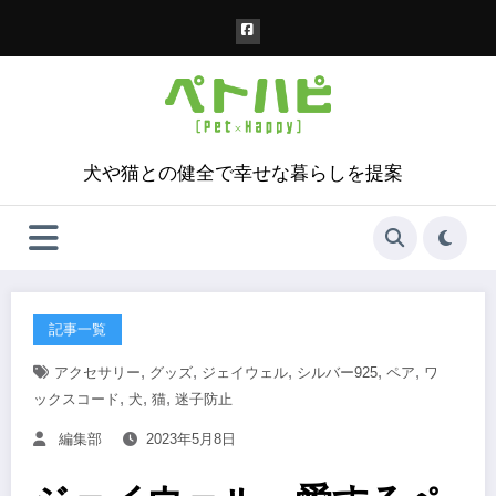
コ
ン
テ
ン
ツ
へ
ス
犬や猫との健全で幸せな暮らしを提案
キ
ッ
プ
記事一覧
,
,
,
,
,
アクセサリー
グッズ
ジェイウェル
シルバー925
ペア
ワ
,
,
,
ックスコード
犬
猫
迷子防止
編集部
2023年5月8日