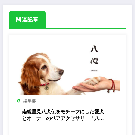
関連記事
編集部
南総里見八犬伝をモチーフにした愛犬
とオーナーのペアアクセサリー「八心
-Yashin- 」