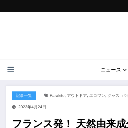
コ
ン
テ
ン
ツ
へ
ス
キ
ッ
プ
ニュース
,
,
,
,
記事一覧
Parakito
アウトドア
エコワン
グッズ
パ
2023年4月24日
フランス発！ 天然由来成分