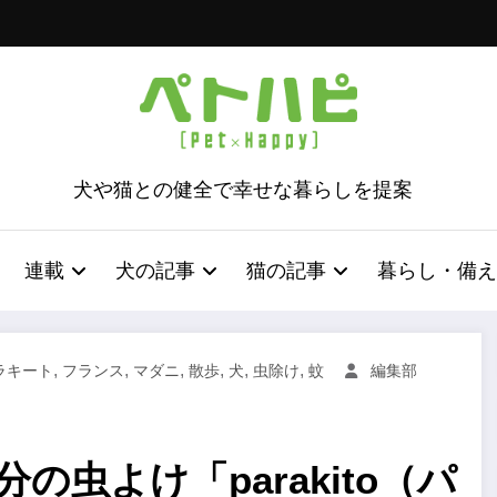
犬や猫との健全で幸せな暮らしを提案
連載
犬の記事
猫の記事
暮らし・備え
,
,
,
,
,
,
ラキート
フランス
マダニ
散歩
犬
虫除け
蚊
編集部
の虫よけ「parakito（パ